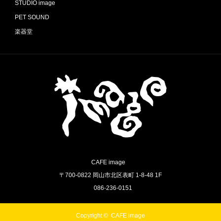
STUDIO image
PET SOUND
楽器堂
CAFE image
〒700-0822 岡山市北区表町 1-8-48 1F
086-236-0151
Copyright ©
CAFE image